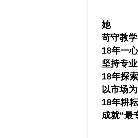
她
苛守教学
18
年一
坚持专业
18
年探
以市场为
18
年耕
成就“最