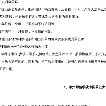
：六项全国唯一
个提出茶艺是识茶、把茶泡好、喝出健康，三者缺一不可，久而久之茶艺
艺为基础，还必须拥有讲到茶比别人更专业的职业能力。
年只做一个班：
中国茶学系统培训
班。
8
年恪守——只教茶，不卖茶的准则。
8
养能知茶性而科学泡茶和知己知茶而健康饮茶的优秀茶艺师。
以制茶师
评茶师
茶艺师融为一体
+
+
山学采茶制茶
参观中国茶史博物馆、大型茶叶企业、品牌旗舰店、茶机茶
,
：只教大家有用的、需要的、学了马上能用的。
还可以选择性地报考学校
证书》等。
、泉州师范学院中国茶艺大专
2