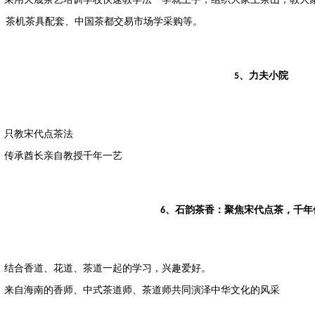
、茶机茶具配套、中国茶都交易市场学采购等
。
、力夫小院
5
：只教宋代点茶法
：传承酋长亲自教授千年一艺
、石韵茶香‌：聚焦宋代点茶，千年
6
：结合香道、花道、茶道一起的学习，兴趣爱好。
：来自海南的香师、中式茶道师、茶道师共同演泽
中华文化
的风采