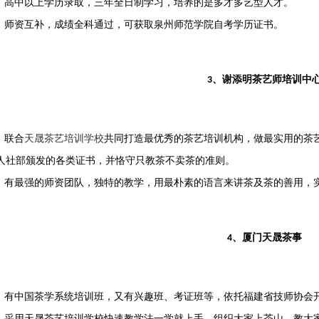
：
高中以上学历录取，三年全日制学习，
培养的是多才多艺型人才。
：师资
互补，成绩全科通过，可获取泉州师范学院自考学历证书。
、谢添明茶艺师培训中心
3
：
联合
天晟茶艺培训学校
共同打造最优秀的茶艺培训机构
，
做最实用的茶
人社部颁发的各类证书，并恪守只教茶不卖茶的准则。
：
有最强的师资团队，独特的教学，
用最朴素的语言来讲茶及茶的善用
，
、厦门天晟茶事‌
4
：
有中国茶学系统培训班，又有兴趣班、考证班等，
依托福建省技师协会
：采用天晟茶艺培训学校快速教学法一学就上手
，
组织大家上茶山，教大