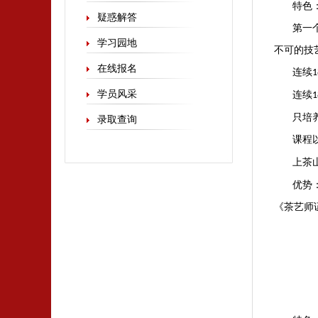
特色
疑惑解答
第一
学习园地
不可的技
在线报名
连续
1
学员风采
连续
1
只培
录取查询
课程
上茶
优势
《茶艺师