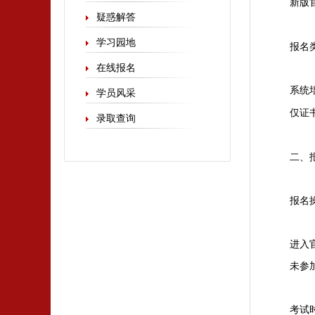
新版
疑惑解答
学习园地
报名
在线报名
系统
学员风采
仅证
录取查询
二、
报名
进入
未参
考试