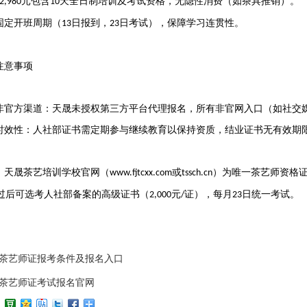
元包含
天全日制培训及考试资格，无隐性消费（如茶具推销）‌。
2,980
10
固定开班周期（
日报到，
日考试），保障学习连贯性‌。
13
23
注意事项
非官方渠道
‌：天晟未授权第三方平台代理报名，所有非官网入口（如社交
时效性
‌：人社部证书需定期参与继续教育以保持资质，结业证书无有效期限
‌：天晟茶艺培训学校官网（
或
）为唯一茶艺师资格
www.fjtcxx.com
tssch.cn
过后可选考人社部备案的高级证书（
元
证），每月
日统一考试‌。
2,000
/
23
茶艺师证报考条件及报名入口
茶艺师证考试报名官网