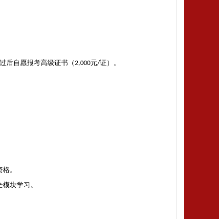
过后自愿报考高级证书（
元
证）‌。
2,000
/
资格
‌。
全模块学习
‌。