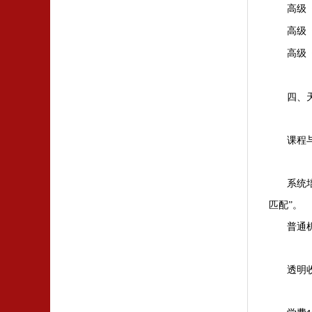
高级
高级
高级
四、
课程
系统
匹配”‌。
普通
透明