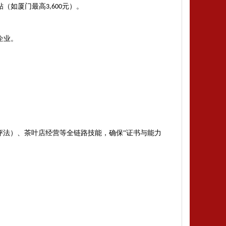
贴（如厦门最高
元）‌。
3,600
企业
‌。
评法）、茶叶店经营等全链路技能，确保
“证书与能力