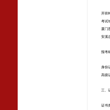
开班
考试
厦门
安溪
报考
身份
高级
三、
证书