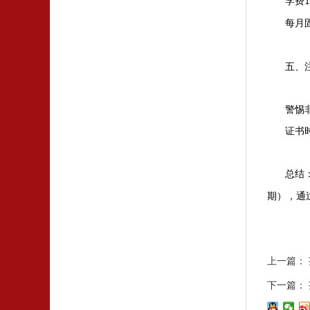
学费
1
每月
五、
警惕
证书
总结
期），通
上一篇：
下一篇：