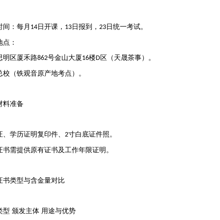
时间
‌：每月
日开课，
日报到，
日统一考试‌。
14
13
23
地点
‌：
思明区厦禾路
号金山大厦
楼
区（天晟茶事）‌。
862
16
D
总校（铁观音原产地考点）
‌。
材料准备
证、学历证明复印件、
寸白底证件照‌。
2
证书需提供原有证书及工作年限证明
‌。
证书类型与含金量对比
类型
‌颁发主体‌
‌用途与优势‌