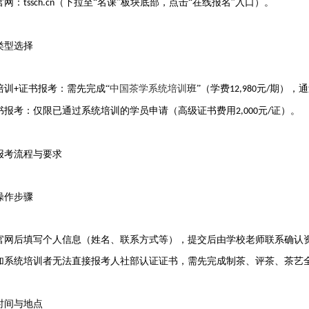
官网
‌：
（下拉至“名课”板块底部，点击“在线报名”入口）‌。
tssch.cn
类型选择
培训
证书报考‌：需先完成“
中国茶学系统培训
班”（学费
元
期），通
+
12,980
/
书报考
‌：仅限已通过系统培训的学员申请（高级证书费用
元
证）‌。
2,000
/
报考流程与要求
操作步骤
官网后填写个人信息（姓名、联系方式等），提交后由学校老师联系确认
加系统培训者无法直接报考人社部认证证书，需先完成制茶、评茶、茶艺
时间与地点