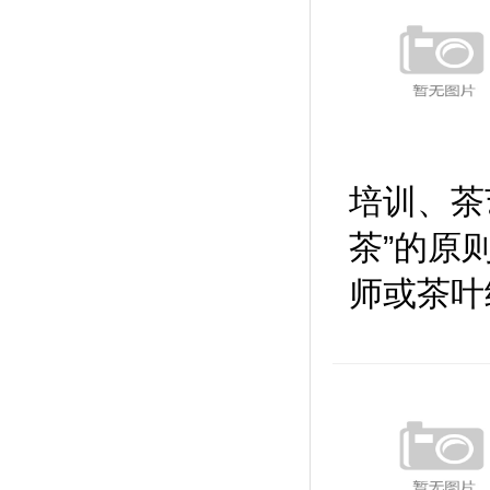
培训、茶
茶”的原
师或茶叶