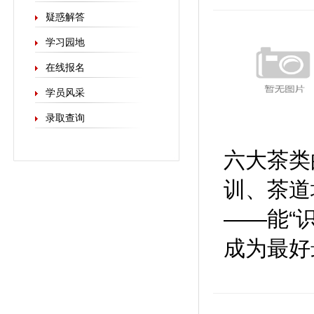
疑惑解答
学习园地
在线报名
学员风采
录取查询
六大茶类
训、茶道
——能“
成为最好