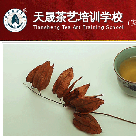
天晟茶艺培训学校
（
Tiansheng Tea Art Training School