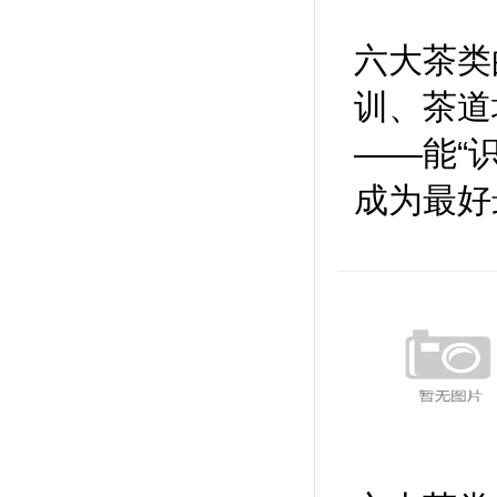
六大茶类
训、茶道
——能“
成为最好