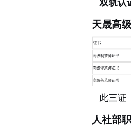
双轨认
天晟高
证书
高级制茶师证书
高级评茶师证书
高级茶艺师
证书
此三证
人社部