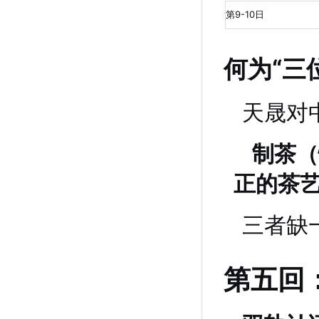
第9-10日
何为“三
天晟对
制茶（
正的茶
三者缺
第五回