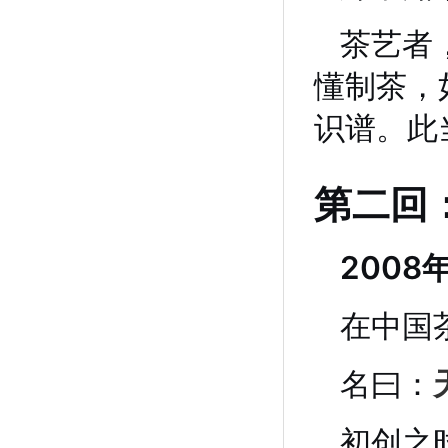
茶艺者
懂制茶，
识谱。此
第二回
2008
在中国
名曰：
初创之