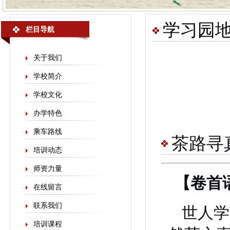
学习园
栏目导航
关于我们
学校简介
学校文化
办学特色
乘车路线
茶路寻真
培训动态
师资力量
【卷首
在线留言
联系我们
世人学
培训课程