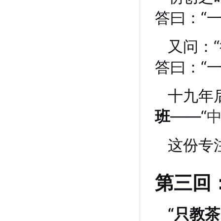
答曰：“一
又问：
答曰：“
十九年
班
——“
这份专
第三回
“只教茶