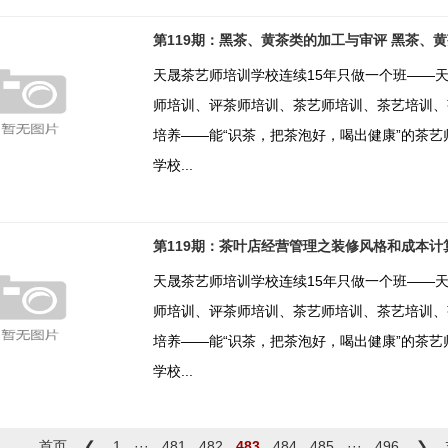
第119期：黑茶、黄茶类的加工与审评 黑茶、
天晟茶艺师培训学校连续15年只做一个班——
师培训、评茶师培训、茶艺师培训、茶艺培训、
培养——能“识茶，把茶泡好，喝出健康”的茶
学校...
第119期：茶叶店经营管理之装修风格和成本计
天晟茶艺师培训学校连续15年只做一个班——
师培训、评茶师培训、茶艺师培训、茶艺培训、
培养——能“识茶，把茶泡好，喝出健康”的茶
学校...
首页
❮
1
···
481
482
483
484
485
···
496
❯