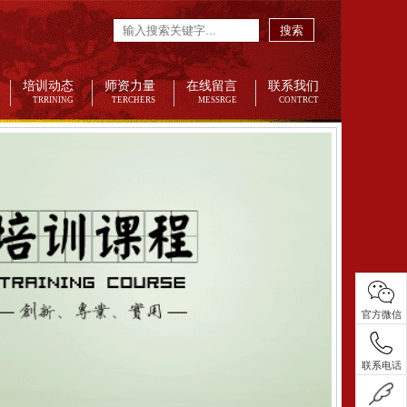
搜索
培训动态
师资力量
在线留言
联系我们
TRRINING
TERCHERS
MESSRGE
CONTRCT
官方微信
联系电话