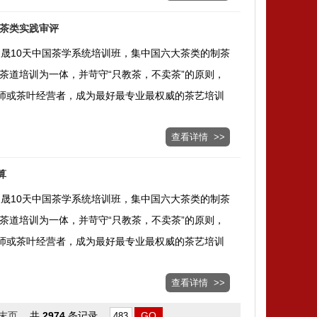
黄茶类实践审评
天晟10天中国茶学系统培训班，集中国六大茶类的制茶
茶道培训为一体，并苛守“只教茶，不卖茶”的原则，
艺师或茶叶经营者，成为最好最专业最权威的茶艺培训
查看详情 >>
算
天晟10天中国茶学系统培训班，集中国六大茶类的制茶
茶道培训为一体，并苛守“只教茶，不卖茶”的原则，
艺师或茶叶经营者，成为最好最专业最权威的茶艺培训
查看详情 >>
末页
共
2974
条记录
GO