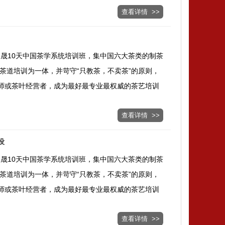
查看详情 >>
天晟10天中国茶学系统培训班，集中国六大茶类的制茶
茶道培训为一体，并苛守“只教茶，不卖茶”的原则，
艺师或茶叶经营者，成为最好最专业最权威的茶艺培训
查看详情 >>
设
天晟10天中国茶学系统培训班，集中国六大茶类的制茶
茶道培训为一体，并苛守“只教茶，不卖茶”的原则，
艺师或茶叶经营者，成为最好最专业最权威的茶艺培训
查看详情 >>