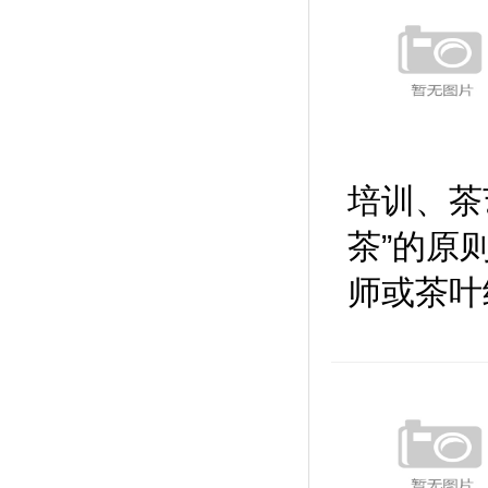
培训、茶
茶”的原
师或茶叶