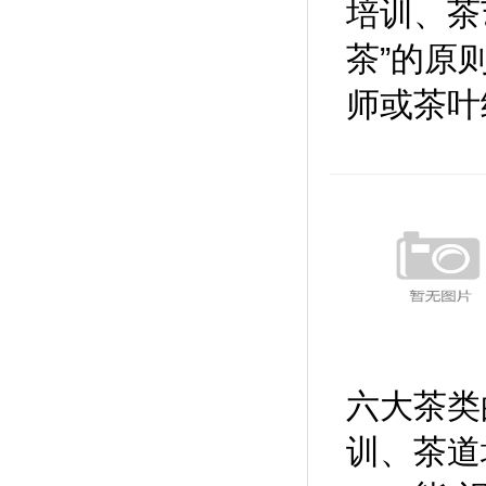
培训、茶
茶”的原
师或茶叶
六大茶类
训、茶道