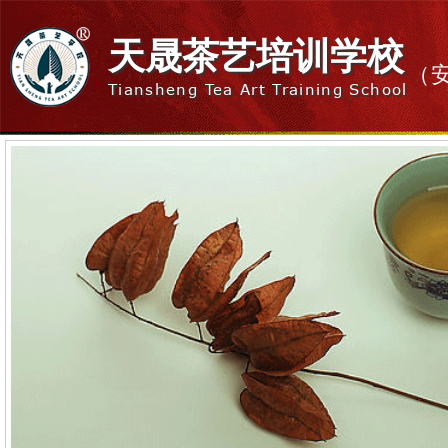
天晟茶艺培训学校
（
Tiansheng Tea Art Training School