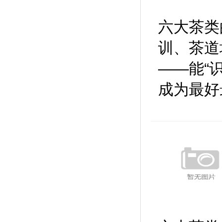
六大茶类
训、茶道
——能“
成为最好